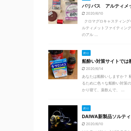
バリバス アルティメ
2020/6/10
クロマグロキャスティングゲ
ルティメットファイティング
のアル ...
釣り
船酔い対策サイトでは
2020/6/14
あなたは船酔いしますか？ 
るために色々な船酔い対策の
かり寝て、薬飲んで、 ...
釣り
DAIWA新製品ソルテ
2020/6/10