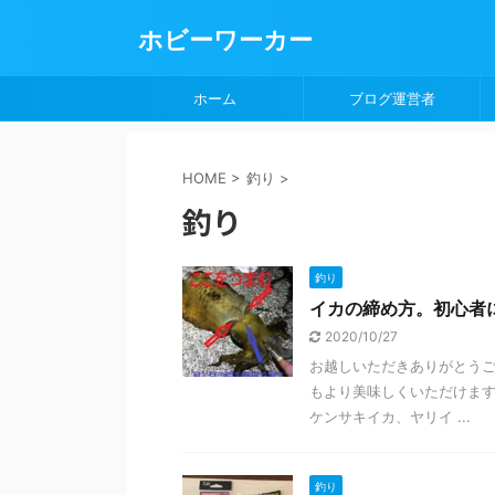
ホビーワーカー
ホーム
ブログ運営者
HOME
>
釣り
>
釣り
釣り
イカの締め方。初心者
2020/10/27
お越しいただきありがとうご
もより美味しくいただけます
ケンサキイカ、ヤリイ ...
釣り