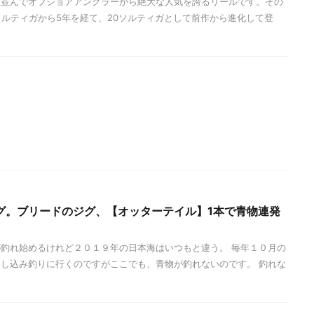
と並んでオフショアアングラーから絶大な人気を誇るリールです。その
ソルティガから5年を経て、20ソルティガとして前作から進化して登
グ。ブリードのジグ、【オッターテイル】1本で青物連発
釣れ始めるけれど２０１９年の日本海はいつもと違う。 毎年１０月の
し込み釣りに行くのですがここでも、青物が釣れないのです。 釣れな