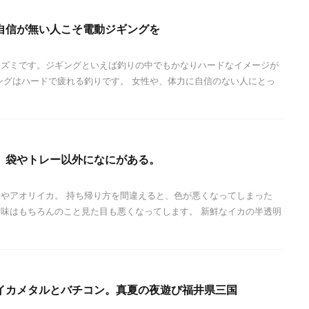
自信が無い人こそ電動ジギングを
ネズミです。ジギングといえば釣りの中でもかなりハードなイメージが
ングはハードで疲れる釣りです。 女性や、体力に自信のない人にとっ
】袋やトレー以外になにがある。
やアオリイカ。 持ち帰り方を間違えると、色が悪くなってしまった
味はもちろんのこと見た目も悪くなってします。 新鮮なイカの半透明
イカメタルとバチコン。真夏の夜遊び福井県三国