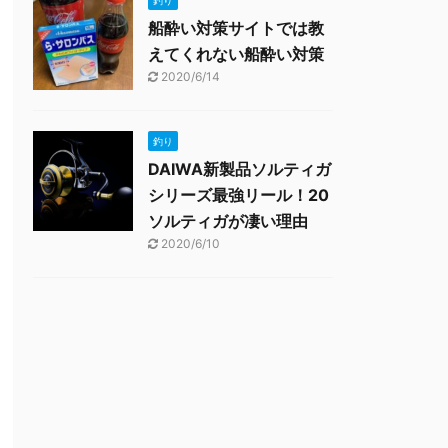
釣り
船酔い対策サイトでは教
えてくれない船酔い対策
2020/6/14
釣り
DAIWA新製品ソルティガ
シリーズ最強リール！20
ソルティガが凄い理由
2020/6/10