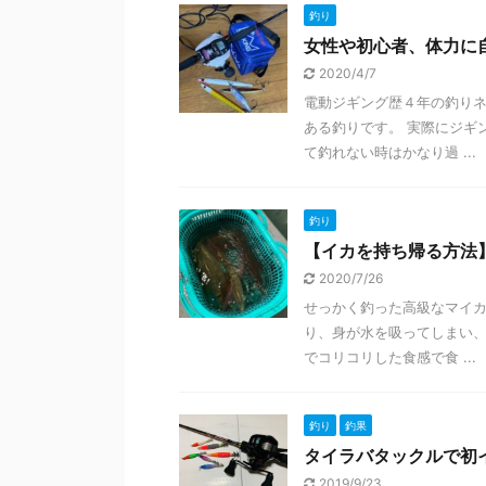
釣り
女性や初心者、体力に
2020/4/7
電動ジギング歴４年の釣り
ある釣りです。 実際にジギ
て釣れない時はかなり過 ...
釣り
【イカを持ち帰る方法
2020/7/26
せっかく釣った高級なマイカ
り、身が水を吸ってしまい、
でコリコリした食感で食 ...
釣り
釣果
タイラバタックルで初
2019/9/23