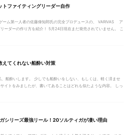
ットファイティングリーダー自作
ーム第一人者の佐藤偉知郎氏の完全プロデュースの、 VARIVAS ア
リーダーの作り方を紹介！ 5月24日現在まだ発売されていません。 こ
教えてくれない船酔い対策
私、船酔いします。 少しでも船酔いをしない、もしくは、軽く済ませ
サイトをみましたが、書いてあることはどれも似たような内容。 しっ
ィガシリーズ最強リール！20ソルティガが凄い理由