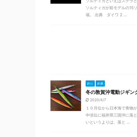
ソルティガといえばステラ
ソルティガが前モデルの15
場。 出典 ダイワ 2 ...
釣り
釣果
冬の敦賀沖電動ジギン
2020/4/7
１０月位から日本海で青物が
中頃位に福井県三国沖に落と
いというよりは、落と ...