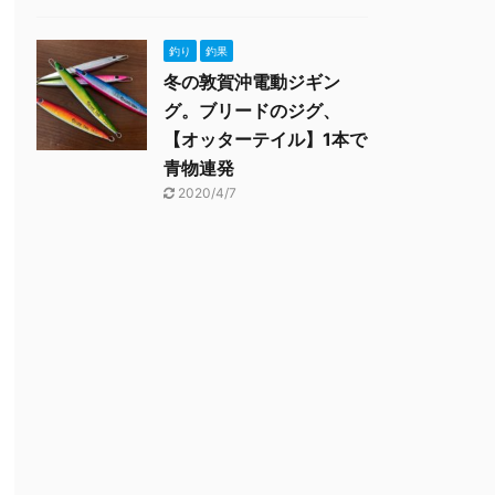
釣り
釣果
冬の敦賀沖電動ジギン
グ。ブリードのジグ、
【オッターテイル】1本で
青物連発
2020/4/7