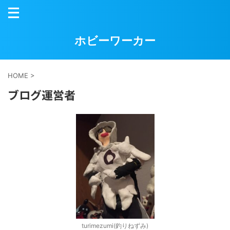
ホビーワーカー
HOME
>
ブログ運営者
turimezumi(釣りねずみ)